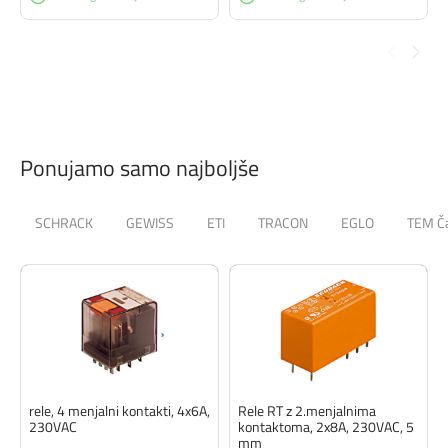
Ponujamo samo najboljše
SCHRACK
GEWISS
ETI
TRACON
EGLO
TEM Č
rele, 4 menjalni kontakti, 4x6A,
Rele RT z 2.menjalnima
230VAC
kontaktoma, 2x8A, 230VAC, 5
mm