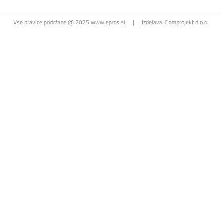
Vse pravice pridržane @ 2025 www.epros.si
|
Izdelava:
Comprojekt d.o.o.