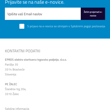
Prijavite se na naše e-novice.
Želim prejemati e-
novice
S prijavo na e-novice se strinjam s
Splošnimi pogoji poslovanja
KONTAKTNI PODATKI
EPROS elektro storitveno trgovsko podjetje, d.o.o.
Parižlje 35
3314 Braslovče
Slovenija
PE ŽALEC
Šlandrov trg 20a,
3310 Žalec
Splošne informacije