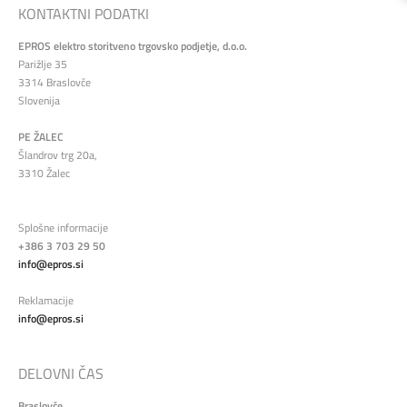
KONTAKTNI PODATKI
EPROS elektro storitveno trgovsko podjetje, d.o.o.
Parižlje 35
3314 Braslovče
Slovenija
PE ŽALEC
Šlandrov trg 20a,
3310 Žalec
Splošne informacije
+386 3 703 29 50
info@epros.si
Reklamacije
info@epros.si
DELOVNI ČAS
Braslovče