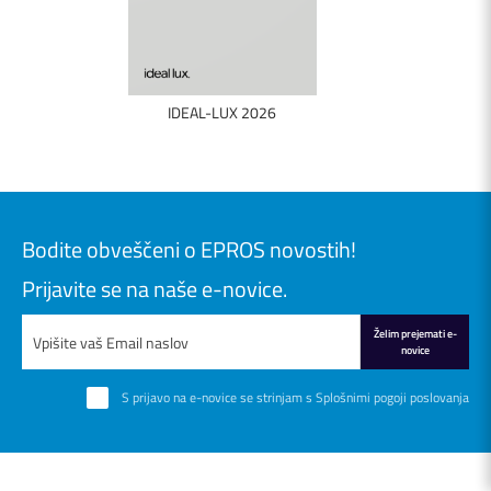
IDEAL-LUX 2026
Bodite obveščeni o EPROS novostih!
Prijavite se na naše e-novice.
Želim prejemati e-
novice
S prijavo na e-novice se strinjam s
Splošnimi pogoji poslovanja