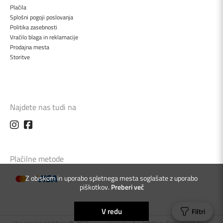
Plačila
Splošni pogoji poslovanja
Politika zasebnosti
Vračilo blaga in reklamacije
Prodajna mesta
Storitve
Najdete nas tudi na
Plačilne metode
Z obiskom in uporabo spletnega mesta soglašate z uporabo
piškotkov.
Preberi več
V redu
Filtri