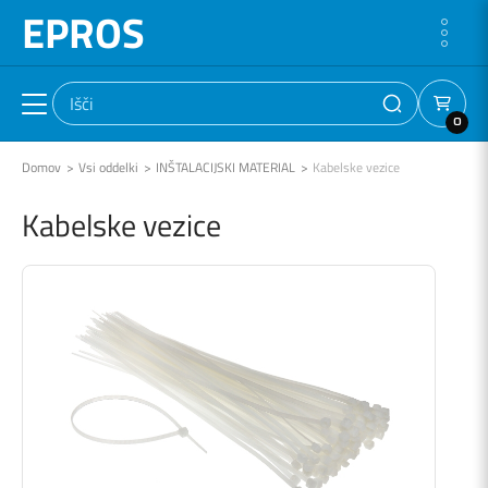
EPROS
0
Domov
Vsi oddelki
INŠTALACIJSKI MATERIAL
Kabelske vezice
Kabelske vezice