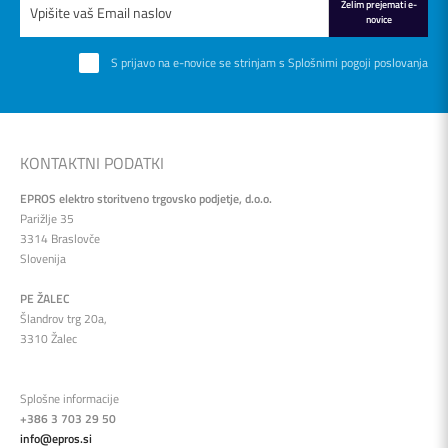
Želim prejemati e-
novice
S prijavo na e-novice se strinjam s
Splošnimi pogoji poslovanja
KONTAKTNI PODATKI
EPROS elektro storitveno trgovsko podjetje, d.o.o.
Parižlje 35
3314 Braslovče
Slovenija
PE ŽALEC
Šlandrov trg 20a,
3310 Žalec
Splošne informacije
+386 3 703 29 50
info@epros.si