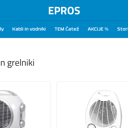
EPROS
ly
Kabli in vodniki
TEM Čatež
AKCIJE %
Stor
in grelniki