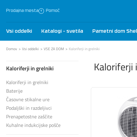
Prodajna mesta
Pomoč
Vsi oddelki
Katalogi - svetila
Pametni dom Shel
Domov
Vsi oddelki
VSE ZA DOM
Kaloriferji in grelniki
Kaloriferji 
Kaloriferji in grelniki
Kaloriferji in grelniki
Baterije
Časovne stikalne ure
Podaljški in razdeljivci
Prenapetostne zaščite
Kuhalne indukcijske pošče