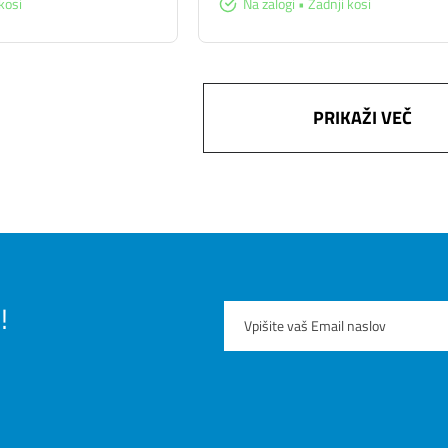
kosi
Na zalogi • Zadnji kosi
PRIKAŽI VEČ
!