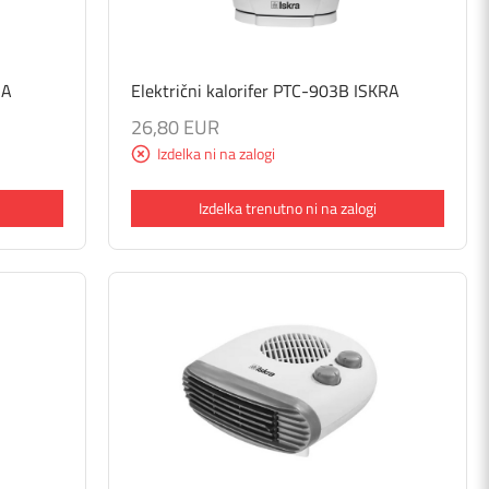
RA
Električni kalorifer PTC-903B ISKRA
26,80 EUR
Izdelka ni na zalogi
Izdelka trenutno ni na zalogi