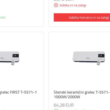
Izdelka ni na zalogi
kosi
Izdelka trenutno ni na zalogi
grelec FIRST T-5571-1
Stenski keramični grelec T-5571
1000W/2000W
64,28 EUR