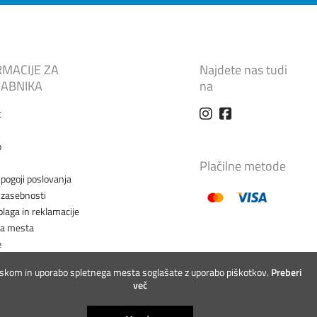
RMACIJE ZA
Najdete nas tudi
ABNIKA
na
t
o
Plačilne metode
 pogoji poslovanja
a zasebnosti
blaga in reklamacije
na mesta
e
iskom in uporabo spletnega mesta soglašate z uporabo piškotkov.
Preberi
več