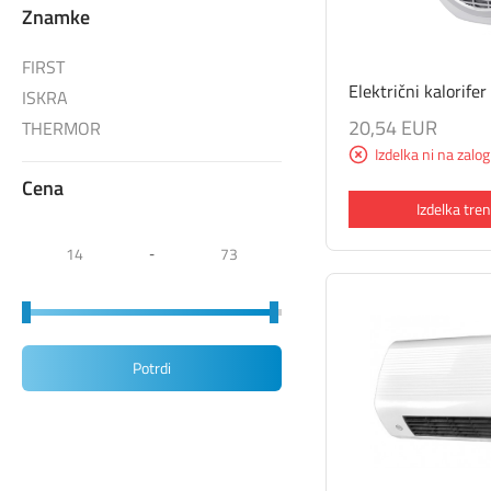
Znamke
FIRST
Električni kalorif
ISKRA
20,54 EUR
THERMOR
Izdelka ni na zalog
Cena
Izdelka tren
-
Potrdi