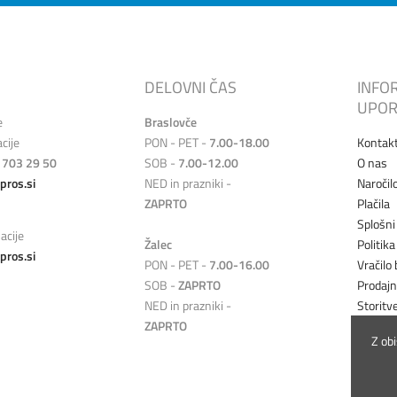
DELOVNI ČAS
INFO
UPOR
e
Braslovče
cije
PON - PET -
7.00-18.00
Kontak
 703 29 50
SOB -
7.00-12.00
O nas
pros.si
NED in prazniki -
Naročil
ZAPRTO
Plačila
Splošni
acije
Žalec
Politik
pros.si
PON - PET -
7.00-16.00
Vračilo 
SOB -
ZAPRTO
Prodaj
NED in prazniki -
Storitv
ZAPRTO
Z ob