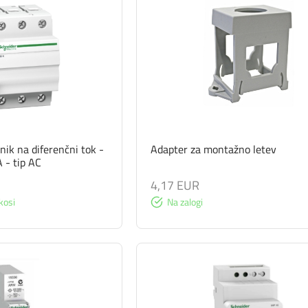
pnik na diferenčni tok -
Adapter za montažno letev
 - tip AC
4,17 EUR
kosi
Na zalogi