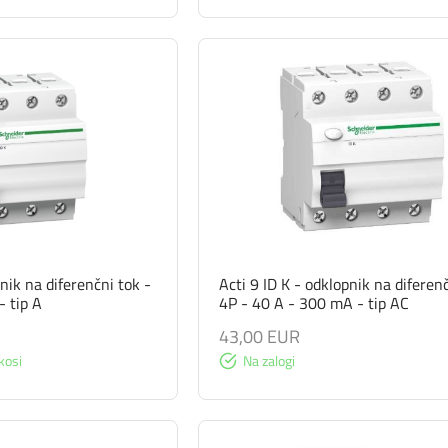
pnik na diferenčni tok -
Acti 9 ID K - odklopnik na diferenč
- tip A
4P - 40 A - 300 mA - tip AC
43,00 EUR
kosi
Na zalogi