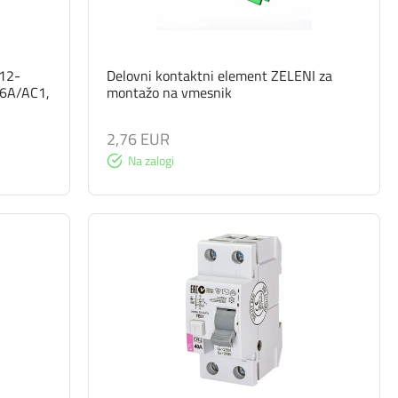
C12-
Delovni kontaktni element ZELENI za
16A/AC1,
montažo na vmesnik
2,76 EUR
Na zalogi