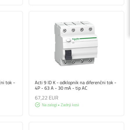
ni tok -
Acti 9 ID K - odklopnik na diferenčni tok -
4P - 63 A - 30 mA - tip AC
67,22 EUR
Na zalogi • Zadnji kosi