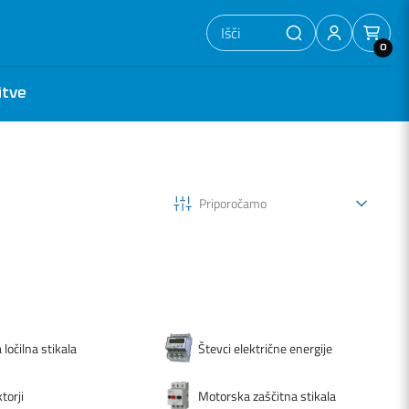
0
itve
Priporočamo
ločilna stikala
Števci električne energije
torji
Motorska zaščitna stikala