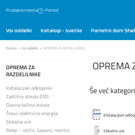
Prodajna mesta
Pomoč
Vsi oddelki
Katalogi - svetila
Pametni dom Shel
Domov
Vsi oddelki
OPREMA ZA RAZDELILNIKE
OPREMA Z
OPREMA ZA
RAZDELILNIKE
Inštalacijski odklopniki
Še več kategorij
Zaščitna stikala (FID)
Glavna ločilna stikala
Števci električne energije
Inštalacijski odklo
Stikalne ure
Releji – vtični, časovni, merilni,
Stikalne ure