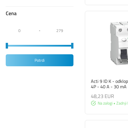
Cena
-
Potrdi
Acti 9 ID K - odklo
4P - 40 A - 30 mA 
48,23 EUR
Na zalogi • Zadnji 