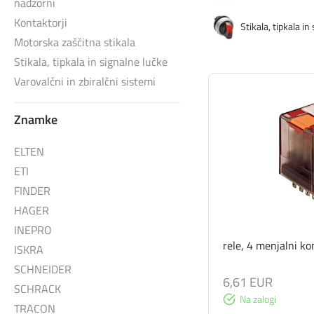
nadzorni
Kontaktorji
Stikala, tipkala in
Motorska zaščitna stikala
Stikala, tipkala in signalne lučke
Varovalčni in zbiralčni sistemi
Znamke
ELTEN
ETI
FINDER
HAGER
INEPRO
rele, 4 menjalni k
ISKRA
SCHNEIDER
6,61 EUR
SCHRACK
Na zalogi
TRACON