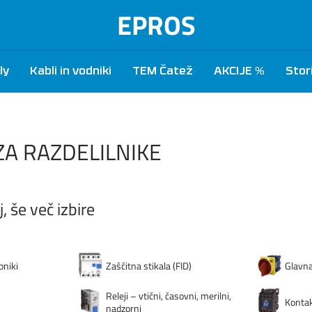
EPROS
ly
Kabli in vodniki
TEM Čatež
AKCIJE %
Stor
A RAZDELILNIKE
, še več izbire
pniki
Zaščitna stikala (FID)
Glavna 
Releji – vtični, časovni, merilni,
Kontak
nadzorni