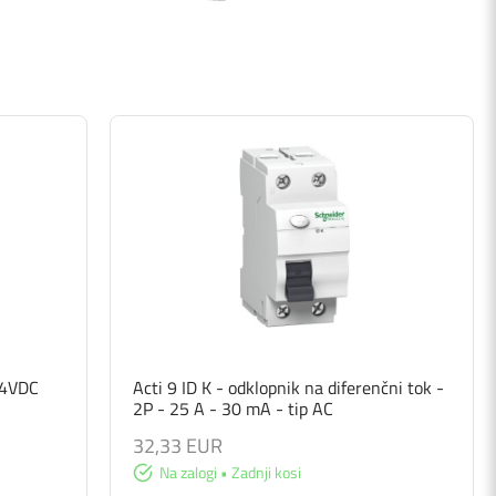
 24VDC
Acti 9 ID K - odklopnik na diferenčni tok -
2P - 25 A - 30 mA - tip AC
32,33 EUR
Na zalogi • Zadnji kosi