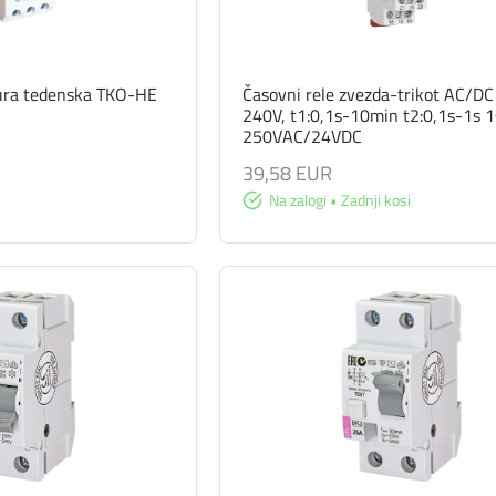
 ura tedenska TKO-HE
Časovni rele zvezda-trikot AC/D
240V, t1:0,1s-10min t2:0,1s-1s 
250VAC/24VDC
39,58 EUR
Na zalogi • Zadnji kosi