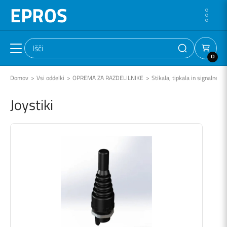
EPROS
0
Domov
Vsi oddelki
OPREMA ZA RAZDELILNIKE
Stikala, tipkala in signalne lu
Joystiki