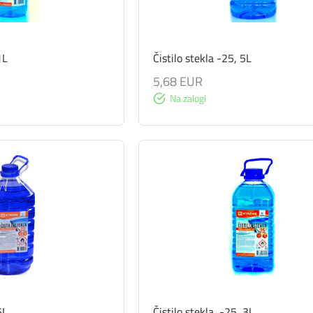
1L
Čistilo stekla -25, 5L
5,68 EUR
Na zalogi
5L
Čistilo stekla, -25, 3L