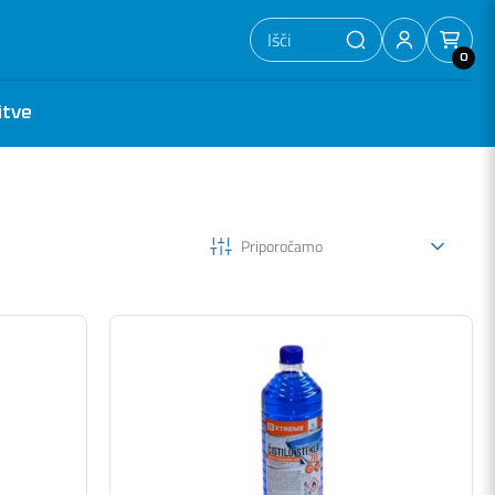
0
itve
Priporočamo