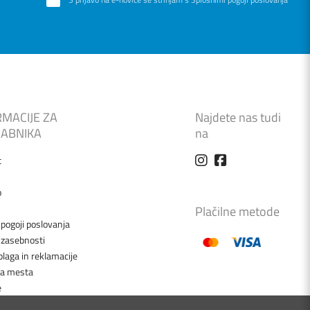
RMACIJE ZA
Najdete nas tudi
ABNIKA
na
t
o
Plačilne metode
 pogoji poslovanja
a zasebnosti
blaga in reklamacije
na mesta
e