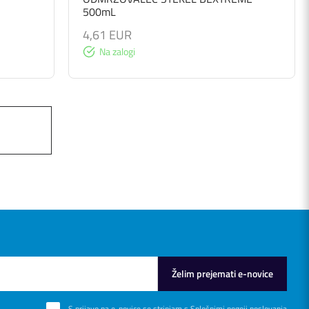
500mL
4,61 EUR
Na zalogi
Želim prejemati e-novice
S prijavo na e-novice se strinjam s
Splošnimi pogoji poslovanja