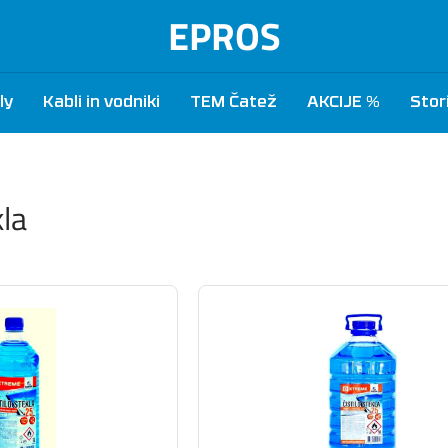
EPROS
ly
Kabli in vodniki
TEM Čatež
AKCIJE %
Stor
kla