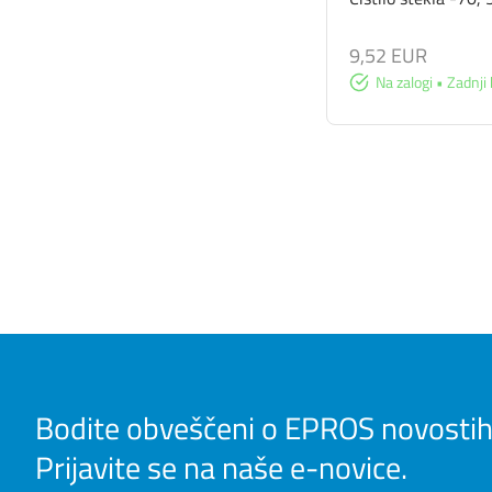
9,52 EUR
Na zalogi • Zadnji 
Bodite obveščeni o EPROS novostih
Prijavite se na naše e-novice.