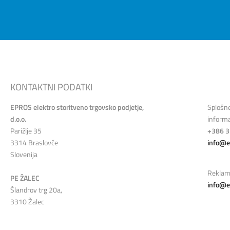
KONTAKTNI PODATKI
EPROS elektro storitveno trgovsko podjetje,
Splošn
d.o.o.
informa
Parižlje 35
+386 3
3314 Braslovče
info@e
Slovenija
Reklam
PE ŽALEC
info@e
Šlandrov trg 20a,
3310 Žalec