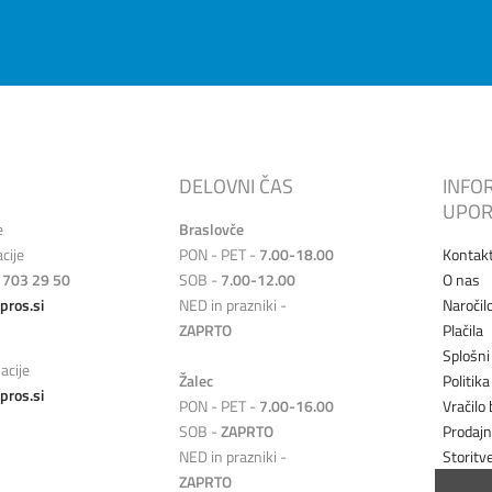
DELOVNI ČAS
INFO
UPOR
e
Braslovče
cije
PON - PET -
7.00-18.00
Kontak
 703 29 50
SOB -
7.00-12.00
O nas
pros.si
NED in prazniki -
Naročil
ZAPRTO
Plačila
Splošni
acije
Žalec
Politik
pros.si
PON - PET -
7.00-16.00
Vračilo 
SOB -
ZAPRTO
Prodaj
NED in prazniki -
Storitv
ZAPRTO