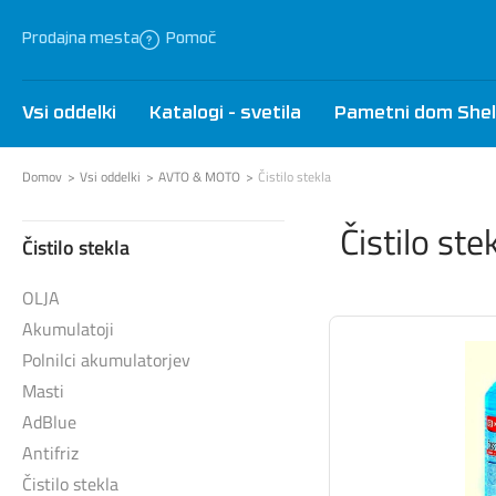
Prodajna mesta
Pomoč
Vsi oddelki
Katalogi - svetila
Pametni dom Shel
Domov
Vsi oddelki
AVTO & MOTO
Čistilo stekla
Čistilo ste
Čistilo stekla
OLJA
Akumulatoji
Polnilci akumulatorjev
Masti
AdBlue
Antifriz
Čistilo stekla