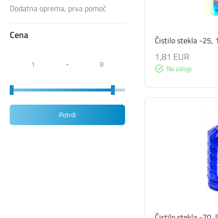
Dodatna oprema, prva pomoč
Cena
Čistilo stekla -25, 
1,81 EUR
-
Na zalogi
Potrdi
Čistilo stekla -70, 