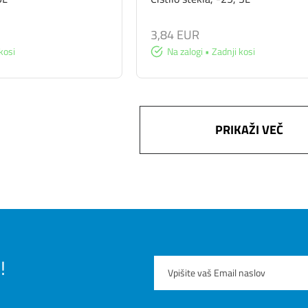
3,84 EUR
kosi
Na zalogi • Zadnji kosi
PRIKAŽI VEČ
!