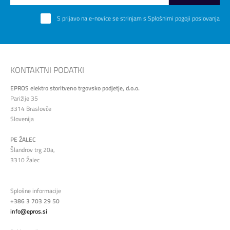
S prijavo na e-novice se strinjam s
Splošnimi pogoji poslovanja
KONTAKTNI PODATKI
EPROS elektro storitveno trgovsko podjetje, d.o.o.
Parižlje 35
3314 Braslovče
Slovenija
PE ŽALEC
Šlandrov trg 20a,
3310 Žalec
Splošne informacije
+386 3 703 29 50
info@epros.si