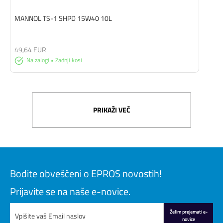
MANNOL TS-1 SHPD 15W40 10L
49,64 EUR
Na zalogi • Zadnji kosi
PRIKAŽI VEČ
Bodite obveščeni o EPROS novostih!
Prijavite se na naše e-novice.
Želim prejemati e-
novice