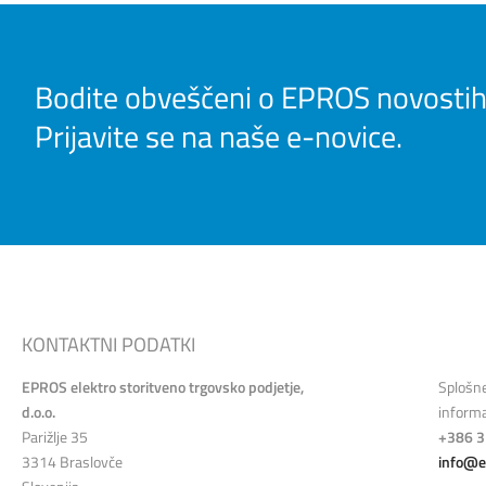
Bodite obveščeni o EPROS novostih
Prijavite se na naše e-novice.
KONTAKTNI PODATKI
EPROS elektro storitveno trgovsko podjetje,
Splošn
d.o.o.
informa
Parižlje 35
+386 3
3314 Braslovče
info@e