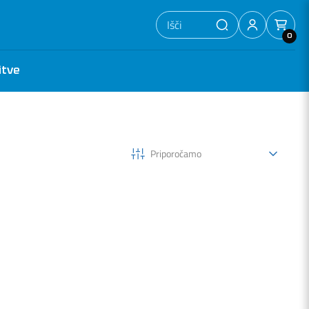
0
itve
Priporočamo