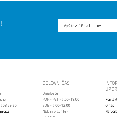
!
DELOVNI ČAS
INFO
UPOR
e
Braslovče
cije
PON - PET -
7.00-18.00
Kontak
 703 29 50
SOB -
7.00-12.00
O nas
pros.si
NED in prazniki -
Naročil