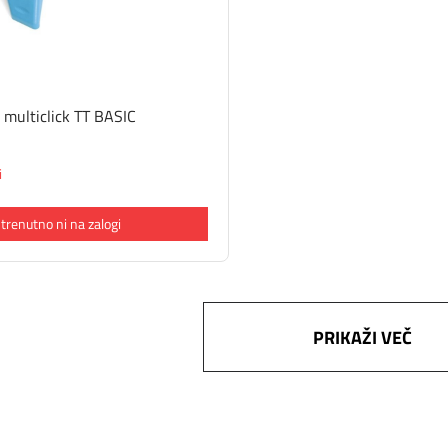
 multiclick TT BASIC
i
 trenutno ni na zalogi
PRIKAŽI VEČ