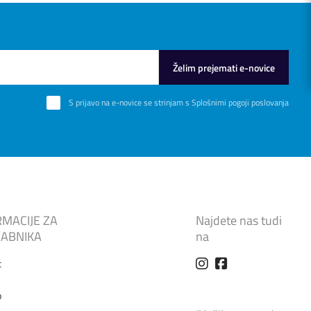
Želim prejemati e-novice
S prijavo na e-novice se strinjam s
Splošnimi pogoji poslovanja
RMACIJE ZA
Najdete nas tudi
ABNIKA
na
t
o