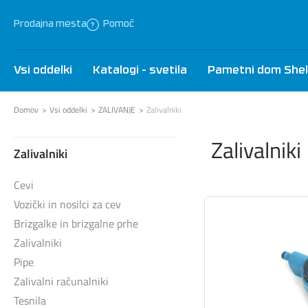
Prodajna mesta
Pomoč
Vsi oddelki
Katalogi - svetila
Pametni dom Shel
Domov
Vsi oddelki
ZALIVANJE
Zalivalniki
Zalivalniki
Zalivalniki
Cevi
Vozički in nosilci za cev
Brizgalke in brizgalne prhe
Zalivalniki
Pipe
Zalivalni računalniki
Tesnila