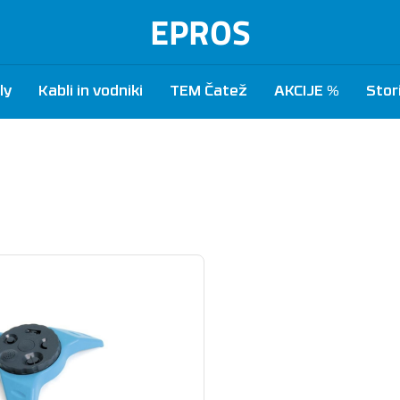
EPROS
ly
Kabli in vodniki
TEM Čatež
AKCIJE %
Stor