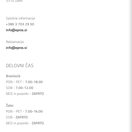
3310 Žalec
Splošne informacije
+386 3 703 29 50
info@epros.si
Reklamacije
info@epros.si
DELOVNI ČAS
Braslovče
PON - PET -
7.00-18.00
SOB -
7.00-12.00
NED in prazniki -
ZAPRTO
Žalec
PON - PET -
7.00-16.00
SOB -
ZAPRTO
NED in prazniki -
ZAPRTO