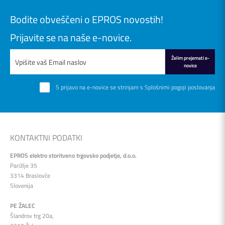
Bodite obveščeni o EPROS novostih!
Prijavite se na naše e-novice.
Želim prejemati e-
novice
S prijavo na e-novice se strinjam s
Splošnimi pogoji poslovanja
KONTAKTNI PODATKI
EPROS elektro storitveno trgovsko podjetje, d.o.o.
Parižlje 35
3314 Braslovče
Slovenija
PE ŽALEC
Šlandrov trg 20a,