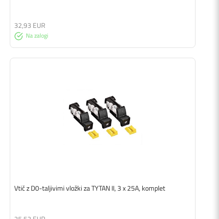
32,93 EUR
Na zalogi
Vtič z D0-taljivimi vložki za TYTAN II, 3 x 25A, komplet
25,52 EUR