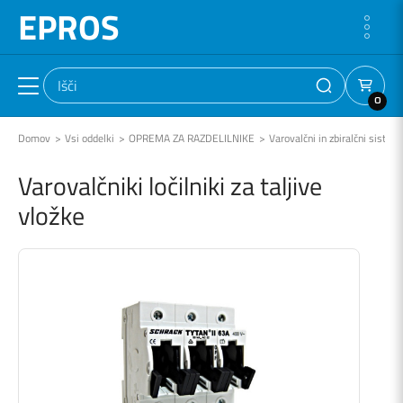
EPROS
0
Domov
Vsi oddelki
OPREMA ZA RAZDELILNIKE
Varovalčni in zbiralčni sistemi
Varovalčniki ločilniki za taljive
vložke