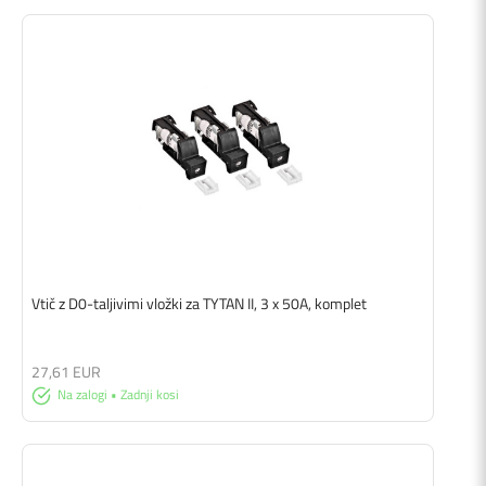
Vtič z D0-taljivimi vložki za TYTAN II, 3 x 50A, komplet
27,61 EUR
Na zalogi • Zadnji kosi