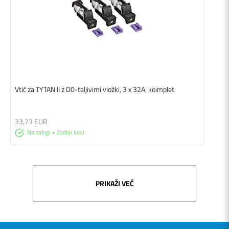
Vtič za TYTAN II z D0-taljivimi vložki, 3 x 32A, koimplet
33,73 EUR
Na zalogi • Zadnji kosi
PRIKAŽI VEČ