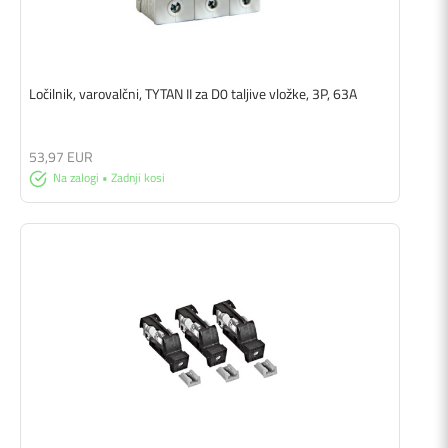
Ločilnik, varovalčni, TYTAN II za D0 taljive vložke, 3P, 63A
53,97 EUR
Na zalogi • Zadnji kosi