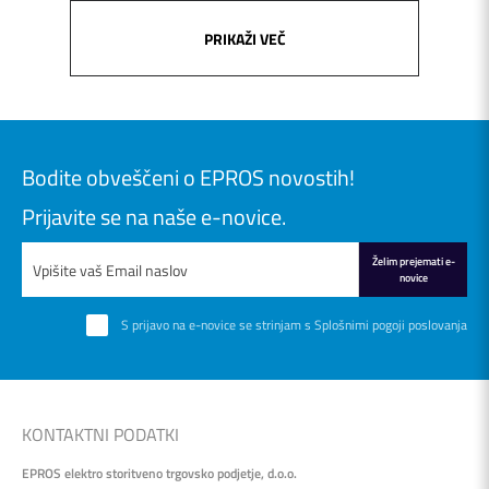
PRIKAŽI VEČ
Bodite obveščeni o EPROS novostih!
Prijavite se na naše e-novice.
Želim prejemati e-
novice
S prijavo na e-novice se strinjam s
Splošnimi pogoji poslovanja
KONTAKTNI PODATKI
EPROS elektro storitveno trgovsko podjetje, d.o.o.