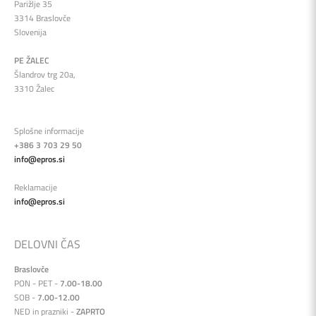
Parižlje 35
3314 Braslovče
Slovenija
PE ŽALEC
Šlandrov trg 20a,
3310 Žalec
Splošne informacije
+386 3 703 29 50
info@epros.si
Reklamacije
info@epros.si
DELOVNI ČAS
Braslovče
PON - PET -
7.00-18.00
SOB -
7.00-12.00
NED in prazniki -
ZAPRTO