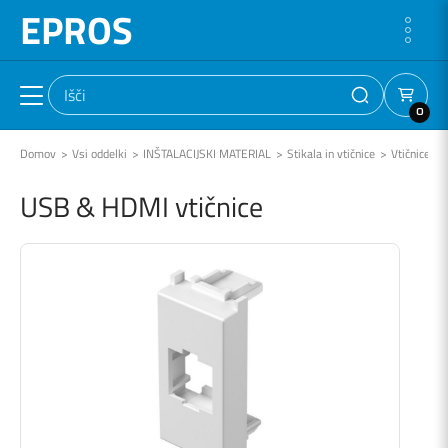
EPROS
0
Domov
Vsi oddelki
INŠTALACIJSKI MATERIAL
Stikala in vtičnice
Vtičnice
USB & HDMI vtičnice