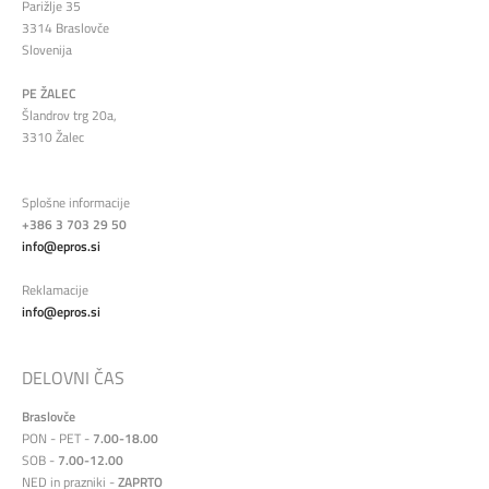
Parižlje 35
3314 Braslovče
Slovenija
PE ŽALEC
Šlandrov trg 20a,
3310 Žalec
Splošne informacije
+386 3 703 29 50
info@epros.si
Reklamacije
info@epros.si
DELOVNI ČAS
Braslovče
PON - PET -
7.00-18.00
SOB -
7.00-12.00
NED in prazniki -
ZAPRTO