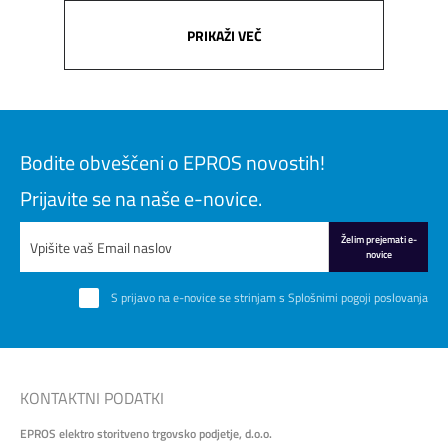
PRIKAŽI VEČ
Bodite obveščeni o EPROS novostih!
Prijavite se na naše e-novice.
Želim prejemati e-
novice
S prijavo na e-novice se strinjam s
Splošnimi pogoji poslovanja
KONTAKTNI PODATKI
EPROS elektro storitveno trgovsko podjetje, d.o.o.