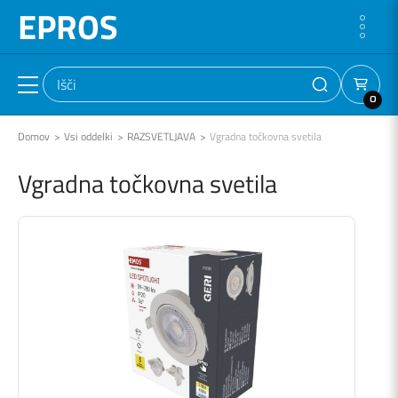
EPROS
0
Domov
Vsi oddelki
RAZSVETLJAVA
Vgradna točkovna svetila
Vgradna točkovna svetila