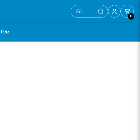
0
itve