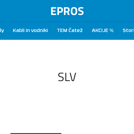
EPROS
ly
Kabli in vodniki
TEM Čatež
AKCIJE %
Stor
SLV