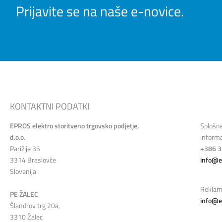
Prijavite se na naše e-novice.
KONTAKTNI PODATKI
EPROS elektro storitveno trgovsko podjetje,
Splošn
d.o.o.
informa
Parižlje 35
+386 3
3314 Braslovče
info@e
Slovenija
Reklam
PE ŽALEC
info@e
Šlandrov trg 20a,
3310 Žalec