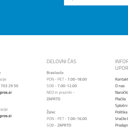
DELOVNI ČAS
INFO
UPOR
e
Braslovče
cije
PON - PET -
7.00-18.00
Kontak
 703 29 50
SOB -
7.00-12.00
O nas
pros.si
NED in prazniki -
Naročil
ZAPRTO
Plačila
Splošni
acije
Žalec
Politik
pros.si
PON - PET -
7.00-16.00
Vračilo 
SOB -
ZAPRTO
Prodaj