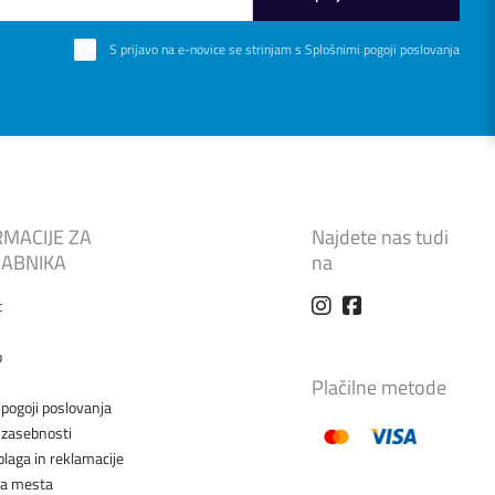
S prijavo na e-novice se strinjam s
Splošnimi pogoji poslovanja
RMACIJE ZA
Najdete nas tudi
ABNIKA
na
t
o
Plačilne metode
 pogoji poslovanja
a zasebnosti
blaga in reklamacije
na mesta