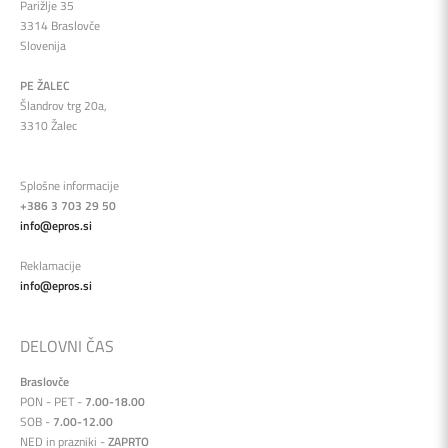
Parižlje 35
3314 Braslovče
Slovenija
PE ŽALEC
Šlandrov trg 20a,
3310 Žalec
Splošne informacije
+386 3 703 29 50
info@epros.si
Reklamacije
info@epros.si
DELOVNI ČAS
Braslovče
PON - PET -
7.00-18.00
SOB -
7.00-12.00
NED in prazniki -
ZAPRTO