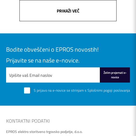
PRIKAŽI VEČ
Bodite obveščeni o EPROS novostih!
Prijavite se na naše e-novice.
Želim prejemati e-
novice
S prijavo na e-novice se strinjam s
Splošnimi pogoji poslovanja
KONTAKTNI PODATKI
EPROS elektro storitveno trgovsko podjetje, d.o.o.