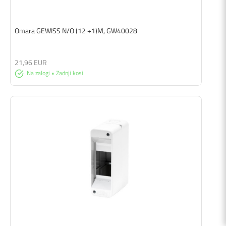
Omara GEWISS N/O (12 +1)M, GW40028
21,96 EUR
Na zalogi • Zadnji kosi