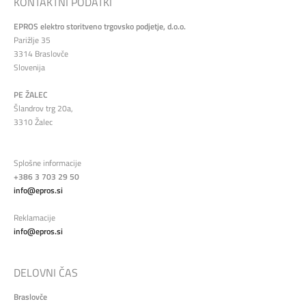
KONTAKTNI PODATKI
EPROS elektro storitveno trgovsko podjetje, d.o.o.
Parižlje 35
3314 Braslovče
Slovenija
PE ŽALEC
Šlandrov trg 20a,
3310 Žalec
Splošne informacije
+386 3 703 29 50
info@epros.si
Reklamacije
info@epros.si
DELOVNI ČAS
Braslovče