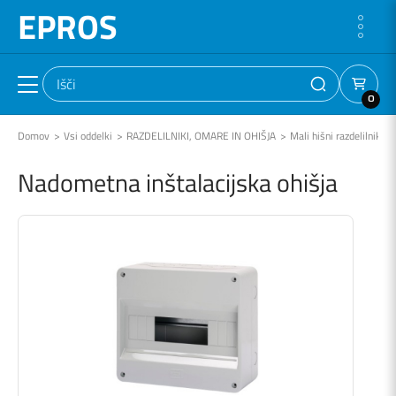
EPROS
0
Domov
Vsi oddelki
RAZDELILNIKI, OMARE IN OHIŠJA
Mali hišni razdelilniki
Nadometna inštalacijska ohišja