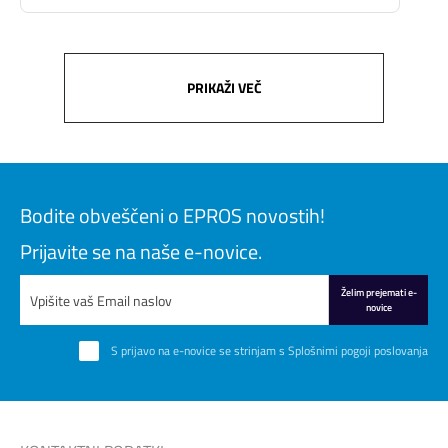
PRIKAŽI VEČ
Bodite obveščeni o EPROS novostih!
Prijavite se na naše e-novice.
Želim prejemati e-
novice
S prijavo na e-novice se strinjam s
Splošnimi pogoji poslovanja