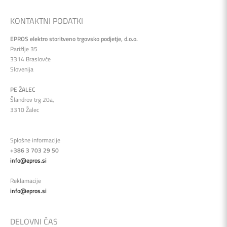
KONTAKTNI PODATKI
EPROS elektro storitveno trgovsko podjetje, d.o.o.
Parižlje 35
3314 Braslovče
Slovenija
PE ŽALEC
Šlandrov trg 20a,
3310 Žalec
Splošne informacije
+386 3 703 29 50
info@epros.si
Reklamacije
info@epros.si
DELOVNI ČAS