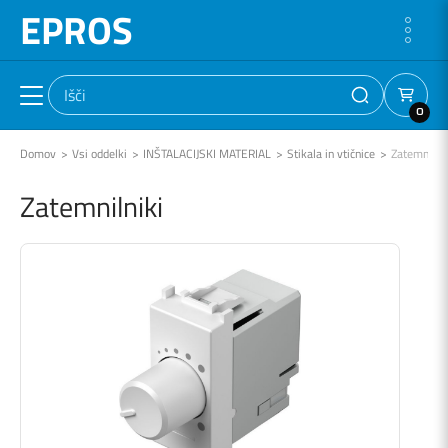
EPROS
0
Domov
Vsi oddelki
INŠTALACIJSKI MATERIAL
Stikala in vtičnice
Zatemnilnik
Zatemnilniki