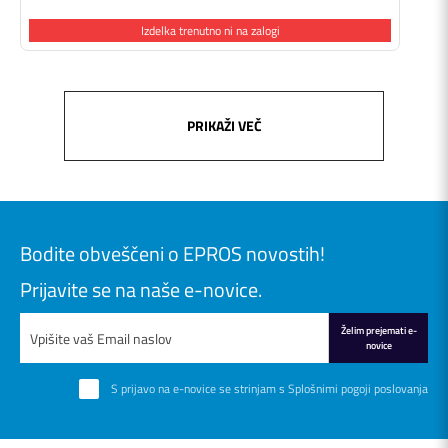
Izdelka trenutno ni na zalogi
PRIKAŽI VEČ
Bodite obveščeni o EPROS novostih!
Prijavite se na naše e-novice.
Želim prejemati e-
novice
S prijavo na e-novice se strinjam s
Splošnimi pogoji poslovanja