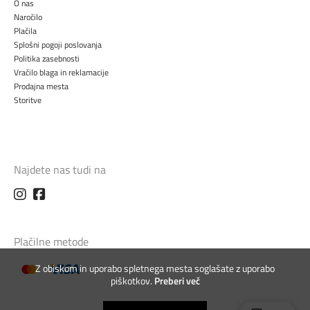
O nas
Naročilo
Plačila
Splošni pogoji poslovanja
Politika zasebnosti
Vračilo blaga in reklamacije
Prodajna mesta
Storitve
Najdete nas tudi na
Plačilne metode
Z obiskom in uporabo spletnega mesta soglašate z uporabo
piškotkov.
Preberi več