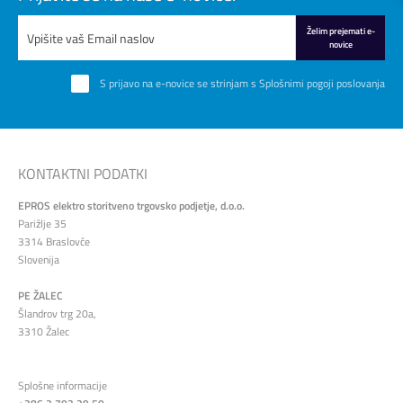
Želim prejemati e-
novice
S prijavo na e-novice se strinjam s
Splošnimi pogoji poslovanja
KONTAKTNI PODATKI
EPROS elektro storitveno trgovsko podjetje, d.o.o.
Parižlje 35
3314 Braslovče
Slovenija
PE ŽALEC
Šlandrov trg 20a,
3310 Žalec
Splošne informacije