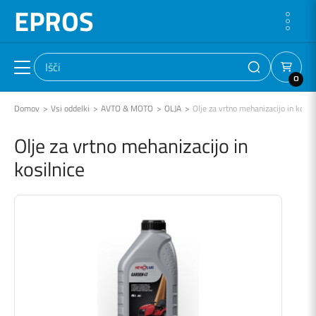
EPROS
0
Domov
Vsi oddelki
AVTO & MOTO
OLJA
Olje za vrtno mehanizacijo in kosil
Olje za vrtno mehanizacijo in
kosilnice