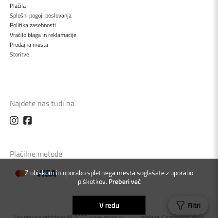
Plačila
Splošni pogoji poslovanja
Politika zasebnosti
Vračilo blaga in reklamacije
Prodajna mesta
Storitve
Najdete nas tudi na
Plačilne metode
Z obiskom in uporabo spletnega mesta soglašate z uporabo
piškotkov.
Preberi več
V redu
Filtri
Vse pravice pridržane @ 2025 www.epros.si
|
Izdelava:
Comprojekt d.o.o.