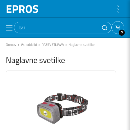
EPROS
0
Domov
Vsi oddelki
RAZSVETLJAVA
Naglavne svetilke
Naglavne svetilke