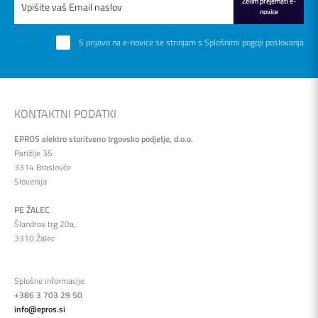
Želim prejemati e-
novice
S prijavo na e-novice se strinjam s
Splošnimi pogoji poslovanja
KONTAKTNI PODATKI
EPROS elektro storitveno trgovsko podjetje, d.o.o.
Parižlje 35
3314 Braslovče
Slovenija
PE ŽALEC
Šlandrov trg 20a,
3310 Žalec
Splošne informacije
+386 3 703 29 50
info@epros.si