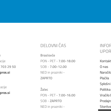
DELOVNI ČAS
INFO
UPOR
e
Braslovče
cije
PON - PET -
7.00-18.00
Kontak
 703 29 50
SOB -
7.00-12.00
O nas
pros.si
NED in prazniki -
Naročil
ZAPRTO
Plačila
Splošni
acije
Žalec
Politik
pros.si
PON - PET -
7.00-16.00
Vračilo 
SOB -
ZAPRTO
Prodaj
NED in prazniki -
Storitv