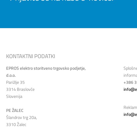
KONTAKTNI PODATKI
EPROS elektro storitveno trgovsko podjetje,
Splošn
d.o.o.
informa
Parižlje 35
+386 3
3314 Braslovče
info@e
Slovenija
Reklam
PE ŽALEC
info@e
Šlandrov trg 20a,
3310 Žalec