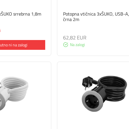
3xŠUKO srrebrna 1,8m
Potopna vtičnica 3xŠUKO, USB-A
črna 2m
i
62,82 EUR
Na zalogi
utno ni na zalogi