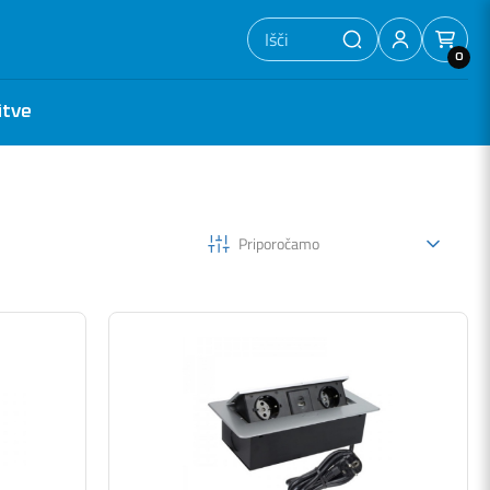
0
itve
Priporočamo