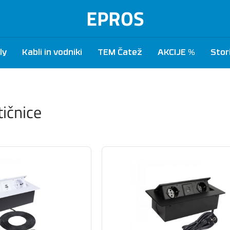
EPROS
ly
Kabli in vodniki
TEM Čatež
AKCIJE %
Stor
ičnice