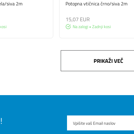
ela/siva 2m
Potopna vtičnica črno/siva 2m
15,07 EUR
kosi
Na zalogi • Zadnji kosi
PRIKAŽI VEČ
!