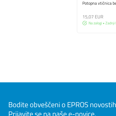
Potopna vtičnica b
15,07 EUR
Na zalogi • Zadnji 
Bodite obveščeni o EPROS novostih
Prijavite se na naše e-novice.