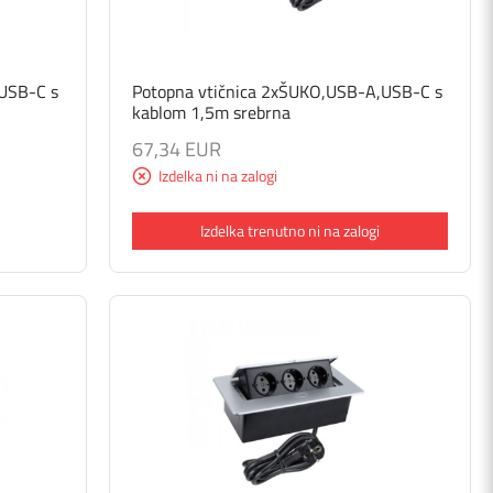
USB-C s
Potopna vtičnica 2xŠUKO,USB-A,USB-C s
kablom 1,5m srebrna
67,34 EUR
Izdelka ni na zalogi
Izdelka trenutno ni na zalogi