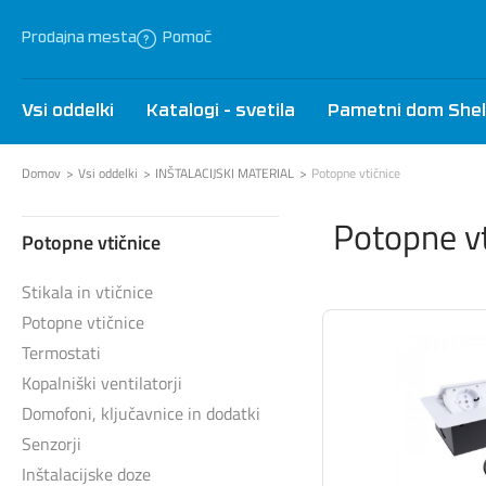
Prodajna mesta
Pomoč
Vsi oddelki
Katalogi - svetila
Pametni dom Shel
Domov
Vsi oddelki
INŠTALACIJSKI MATERIAL
Potopne vtičnice
Potopne vt
Potopne vtičnice
Stikala in vtičnice
Potopne vtičnice
Termostati
Kopalniški ventilatorji
Domofoni, ključavnice in dodatki
Senzorji
Inštalacijske doze