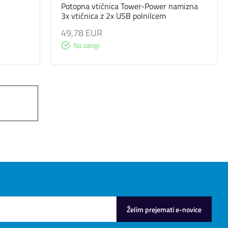
Potopna vtičnica Tower-Power namizna
3x vtičnica z 2x USB polnilcem
49,78 EUR
Na zalogi
Želim prejemati e-novice