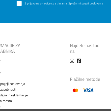
S prijavo na e-novice se strinjam s
Splošnimi pogoji poslovanja
RMACIJE ZA
Najdete nas tudi
ABNIKA
na
t
o
Plačilne metode
 pogoji poslovanja
a zasebnosti
blaga in reklamacije
na mesta
e