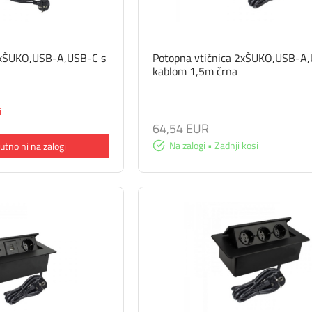
2xŠUKO,USB-A,USB-C s
Potopna vtičnica 2xŠUKO,USB-A,
kablom 1,5m črna
i
64,54 EUR
Na zalogi • Zadnji kosi
utno ni na zalogi