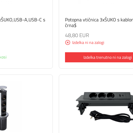
2xŠUKO,USB-A,USB-C s
Potopna vtičnica 3xŠUKO s kabl
črna$
48,80 EUR
Izdelka ni na zalogi
kosi
Izdelka trenutno ni na zalogi