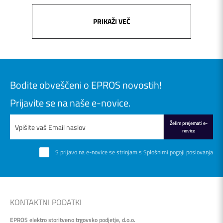
PRIKAŽI VEČ
Bodite obveščeni o EPROS novostih!
Prijavite se na naše e-novice.
Želim prejemati e-
novice
S prijavo na e-novice se strinjam s
Splošnimi pogoji poslovanja
KONTAKTNI PODATKI
EPROS elektro storitveno trgovsko podjetje, d.o.o.