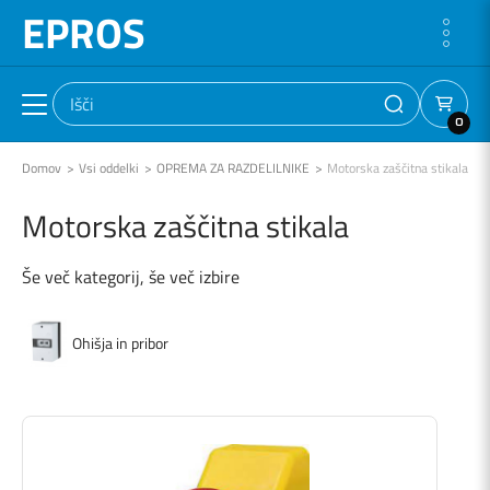
EPROS
0
Domov
Vsi oddelki
OPREMA ZA RAZDELILNIKE
Motorska zaščitna stikala
Motorska zaščitna stikala
Še več kategorij, še več izbire
Ohišja in pribor