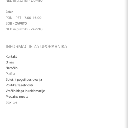
NED in prazniki -
ZAPRTO
Žalec
PON - PET -
7.00-16.00
SOB -
ZAPRTO
NED in prazniki -
ZAPRTO
INFORMACIJE ZA UPORABNIKA
Kontakt
O nas
Naročilo
Plačila
Splošni pogoji poslovanja
Politika zasebnosti
Vračilo blaga in reklamacije
Prodajna mesta
Storitve