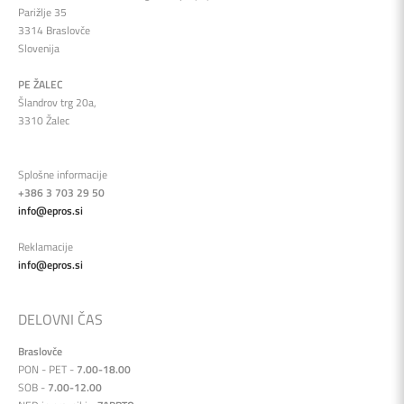
Parižlje 35
3314 Braslovče
Slovenija
PE ŽALEC
Šlandrov trg 20a,
3310 Žalec
Splošne informacije
+386 3 703 29 50
info@epros.si
Reklamacije
info@epros.si
DELOVNI ČAS
Braslovče
PON - PET -
7.00-18.00
SOB -
7.00-12.00