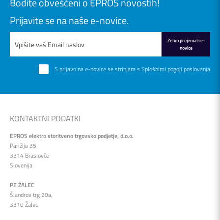
Bodite obveščeni o EPROS novostih!
Prijavite se na naše e-novice.
Želim prejemati e-
novice
S prijavo na e-novice se strinjam s
Splošnimi pogoji poslovanja
KONTAKTNI PODATKI
EPROS elektro storitveno trgovsko podjetje, d.o.o.
Parižlje 35
3314 Braslovče
Slovenija
PE ŽALEC
Šlandrov trg 20a,
3310 Žalec