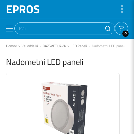
EPROS
0
Domov
Vsi oddelki
RAZSVETLJAVA
LED Paneli
Nadometni LED paneli
Nadometni LED paneli