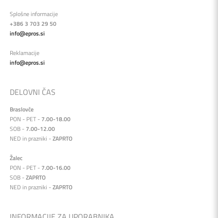
Splošne informacije
+386 3 703 29 50
info@epros.si
Reklamacije
info@epros.si
DELOVNI ČAS
Braslovče
PON - PET -
7.00-18.00
SOB -
7.00-12.00
NED in prazniki -
ZAPRTO
Žalec
PON - PET -
7.00-16.00
SOB -
ZAPRTO
NED in prazniki -
ZAPRTO
INFORMACIJE ZA UPORABNIKA