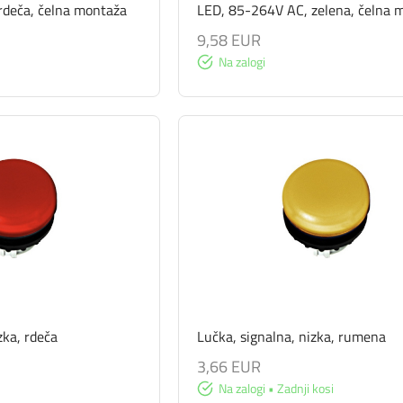
rdeča, čelna montaža
LED, 85-264V AC, zelena, čelna 
9,58 EUR
Na zalogi
zka, rdeča
Lučka, signalna, nizka, rumena
3,66 EUR
Na zalogi • Zadnji kosi