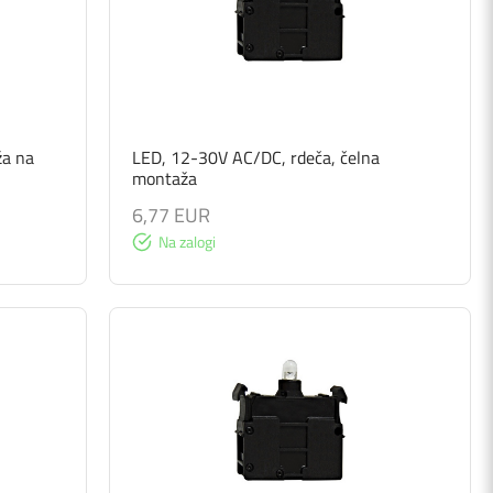
ža na
LED, 12-30V AC/DC, rdeča, čelna
montaža
6,77 EUR
Na zalogi