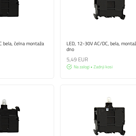
 bela, čelna montaža
LED, 12-30V AC/DC, bela, monta
dno
5,49 EUR
Na zalogi • Zadnji kosi