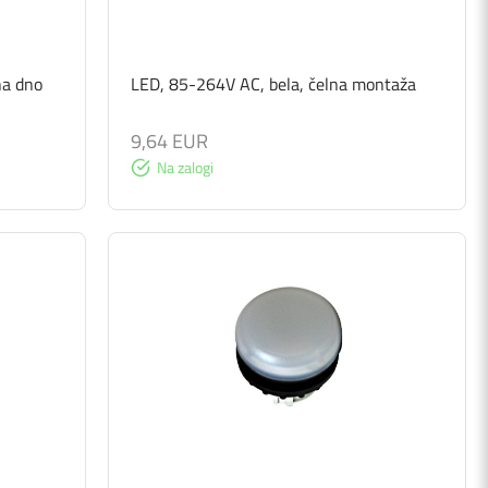
na dno
LED, 85-264V AC, bela, čelna montaža
9,64 EUR
Na zalogi