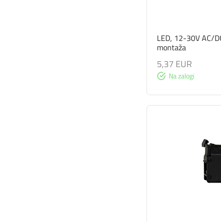
LED, 12-30V AC/DC
montaža
5,37 EUR
Na zalogi