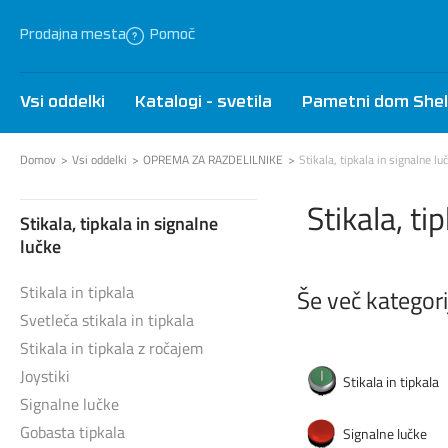
Prodajna mesta
Pomoč
Vsi oddelki
Katalogi - svetila
Pametni dom Shel
Domov
Vsi oddelki
OPREMA ZA RAZDELILNIKE
Stikala, tipkala in signalne lu
Stikala, ti
Stikala, tipkala in signalne
lučke
Stikala in tipkala
Še več kategorij
Svetleča stikala in tipkala
Stikala in tipkala z ročajem
Joystiki
Stikala in tipkala
Signalne lučke
Gobasta tipkala
Signalne lučke