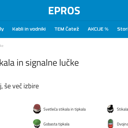
EPROS
ly
Kabli in vodniki
TEM Čatež
AKCIJE %
Stor
čke
pkala in signalne lučke
, še več izbire
Svetleča stikala in tipkala
Stikala
Gobasta tipkala
Dvojna