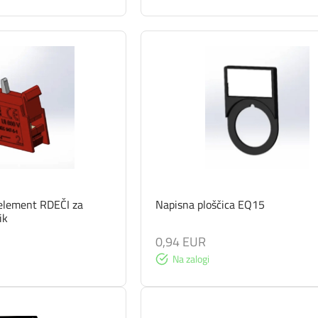
 element RDEČI za
Napisna ploščica EQ15
ik
0,94 EUR
Na zalogi