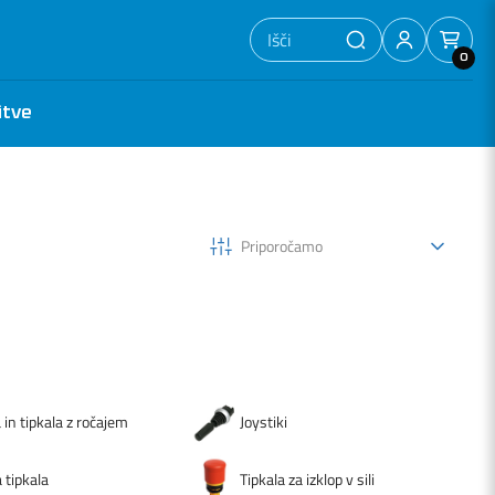
0
itve
Priporočamo
 in tipkala z ročajem
Joystiki
 tipkala
Tipkala za izklop v sili