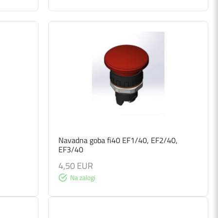
Navadna goba fi40 EF1/40, EF2/40,
EF3/40
4,50 EUR
Na zalogi