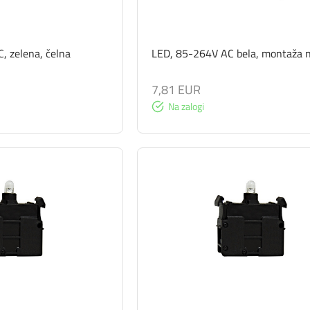
, zelena, čelna
LED, 85-264V AC bela, montaža 
7,81 EUR
Na zalogi