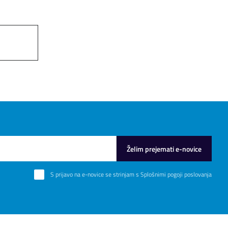
Želim prejemati e-novice
S prijavo na e-novice se strinjam s
Splošnimi pogoji poslovanja