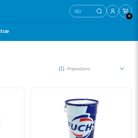
0
itve
Priporočamo