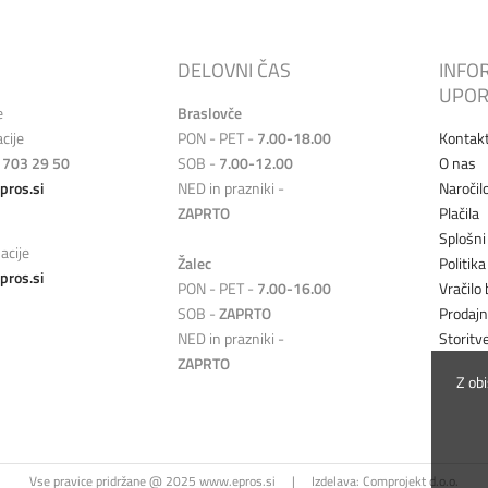
DELOVNI ČAS
INFO
UPOR
e
Braslovče
cije
PON - PET -
7.00-18.00
Kontak
 703 29 50
SOB -
7.00-12.00
O nas
pros.si
NED in prazniki -
Naročil
ZAPRTO
Plačila
Splošni
acije
Žalec
Politik
pros.si
PON - PET -
7.00-16.00
Vračilo 
SOB -
ZAPRTO
Prodaj
NED in prazniki -
Storitv
ZAPRTO
Z ob
Vse pravice pridržane @ 2025 www.epros.si
|
Izdelava:
Comprojekt d.o.o.