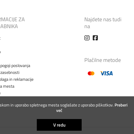
RMACIJE ZA
Najdete nas tudi
ABNIKA
na
t
o
Plačilne metode
 pogoji poslovanja
a zasebnosti
blaga in reklamacije
na mesta
e
iskom in uporabo spletnega mesta soglašate z uporabo piškotkov.
Preberi
več
V redu