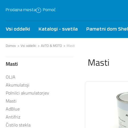
Prodajna mesta
Pomoč
Vsi oddelki
Katalogi - svetila
Pametni dom Shel
Domov
Vsi oddelki
AVTO & MOTO
Masti
Masti
Masti
OLJA
Akumulatoji
Polnilci akumulatorjev
Masti
AdBlue
Antifriz
Čistilo stekla