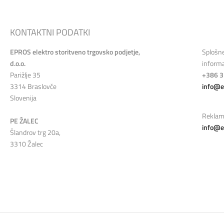
KONTAKTNI PODATKI
EPROS elektro storitveno trgovsko podjetje,
Splošn
d.o.o.
informa
Parižlje 35
+386 3
3314 Braslovče
info@e
Slovenija
Reklam
PE ŽALEC
info@e
Šlandrov trg 20a,
3310 Žalec