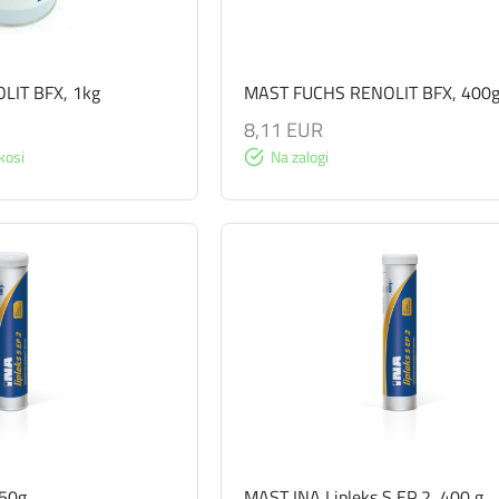
LIT BFX, 1kg
MAST FUCHS RENOLIT BFX, 400
8,11 EUR
kosi
Na zalogi
50g
MAST INA Lipleks S EP 2, 400 g