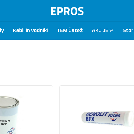
EPROS
ly
Kabli in vodniki
TEM Čatež
AKCIJE %
Stor