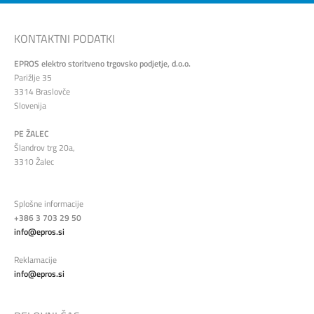
KONTAKTNI PODATKI
EPROS elektro storitveno trgovsko podjetje, d.o.o.
Parižlje 35
3314 Braslovče
Slovenija
PE ŽALEC
Šlandrov trg 20a,
3310 Žalec
Splošne informacije
+386 3 703 29 50
info@epros.si
Reklamacije
info@epros.si