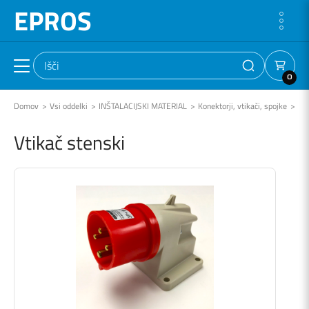
EPROS
0
Domov
Vsi oddelki
INŠTALACIJSKI MATERIAL
Konektorji, vtikači, spojke
Mo
Vtikač stenski