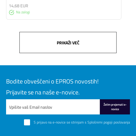
14,68 EUR
Na zalogi
PRIKAŽI VEČ
Bodite obveščeni o EPROS novostih!
Prijavite se na naše e-novice.
Želim prejemati e-
novice
S prijavo na e-novice se strinjam s
Splošnimi pogoji poslovanja