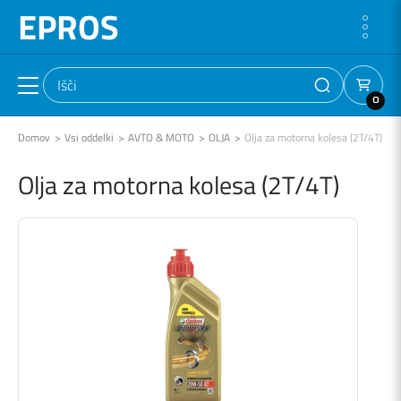
EPROS
0
Domov
Vsi oddelki
AVTO & MOTO
OLJA
Olja za motorna kolesa (2T/4T)
Olja za motorna kolesa (2T/4T)