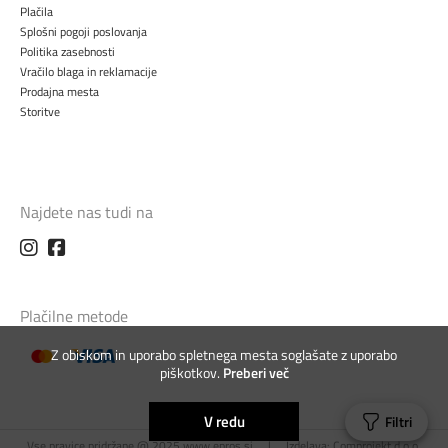
Plačila
Splošni pogoji poslovanja
Politika zasebnosti
Vračilo blaga in reklamacije
Prodajna mesta
Storitve
Najdete nas tudi na
Plačilne metode
Z obiskom in uporabo spletnega mesta soglašate z uporabo
piškotkov.
Preberi več
V redu
Filtri
Vse pravice pridržane @ 2025 www.epros.si
|
Izdelava:
Comprojekt d.o.o.