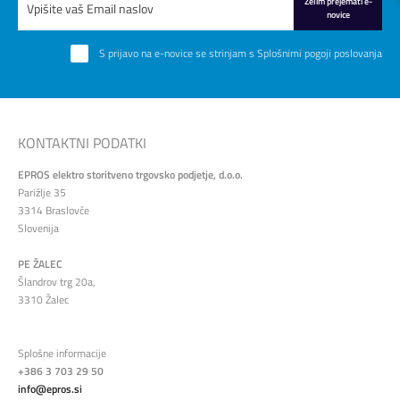
Želim prejemati e-
novice
S prijavo na e-novice se strinjam s
Splošnimi pogoji poslovanja
KONTAKTNI PODATKI
EPROS elektro storitveno trgovsko podjetje, d.o.o.
Parižlje 35
3314 Braslovče
Slovenija
PE ŽALEC
Šlandrov trg 20a,
3310 Žalec
Splošne informacije
+386 3 703 29 50
info@epros.si