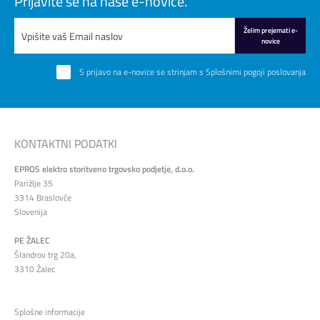
Prijavite se na naše e-novice.
Želim prejemati e-
novice
S prijavo na e-novice se strinjam s
Splošnimi pogoji poslovanja
KONTAKTNI PODATKI
EPROS elektro storitveno trgovsko podjetje, d.o.o.
Parižlje 35
3314 Braslovče
Slovenija
PE ŽALEC
Šlandrov trg 20a,
3310 Žalec
Splošne informacije