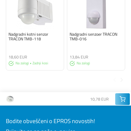
Nadgradni kotni senzor
Nadgradni senzoer TRACON
TRACON TMB-118
TMB-016
18,60 EUR
13,84 EUR
Na zalogi • Zadnji kosi
Na zalogi
10,78 EUR
Bodite obveščeni o EPROS novostih!