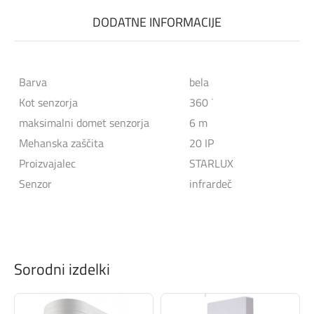
DODATNE INFORMACIJE
Barva
bela
Kot senzorja
360 ˙
maksimalni domet senzorja
6 m
Mehanska zaščita
20 IP
Proizvajalec
STARLUX
Senzor
infrardeč
Sorodni izdelki