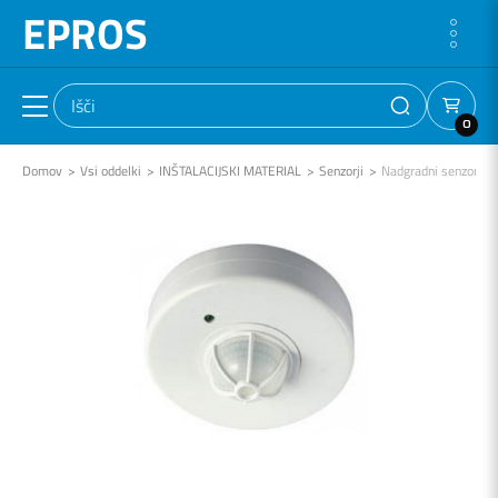
EPROS
0
Domov
Vsi oddelki
INŠTALACIJSKI MATERIAL
Senzorji
Nadgradni senzorji