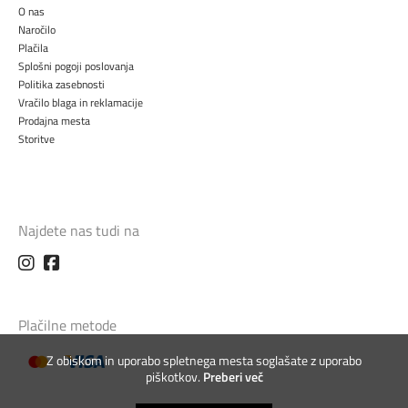
O nas
Naročilo
Plačila
Splošni pogoji poslovanja
Politika zasebnosti
Vračilo blaga in reklamacije
Prodajna mesta
Storitve
Najdete nas tudi na
Plačilne metode
Z obiskom in uporabo spletnega mesta soglašate z uporabo
piškotkov.
Preberi več