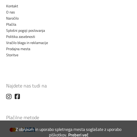
Kontakt
O nas
Naročilo
Plačila
Splošni pogoji poslovanja
Politika zasebnosti
Vračilo blaga in reklamacije
Prodajna mesta
Storitve
Najdete nas tudi na
Plačilne metode
Z obiskom in uporabo spletnega mesta soglašate z uporabo
piškotkov.
Preberi več