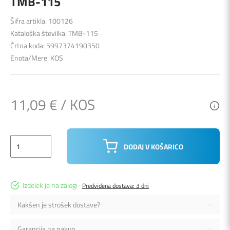
TMB-115
Šifra artikla: 100126
Kataloška številka: TMB-115
Črtna koda: 5997374190350
Enota/Mere: KOS
11,09 € / KOS
DODAJ V KOŠARICO
Izdelek je na zalogi ·
Predvidena dostava: 3 dni
Kakšen je strošek dostave?
Garancija na nakup