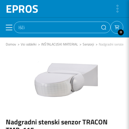
EPROS
0
Domov
Vsi oddelki
INŠTALACIJSKI MATERIAL
Senzorji
Nadgradni senzorji
Nadgradni stenski senzor TRACON