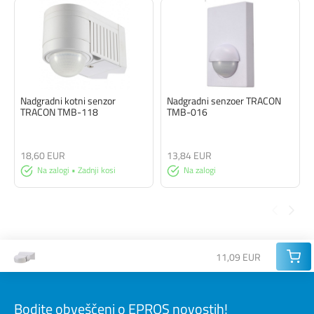
Nadgradni kotni senzor
Nadgradni senzoer TRACON
TRACON TMB-118
TMB-016
18,60 EUR
13,84 EUR
Na zalogi • Zadnji kosi
Na zalogi
11,09 EUR
Bodite obveščeni o EPROS novostih!