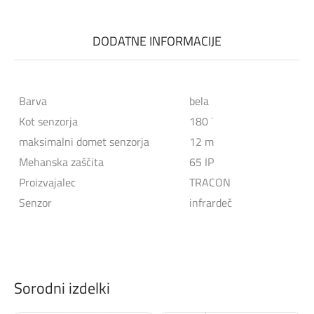
DODATNE INFORMACIJE
Barva
bela
Kot senzorja
180 ˙
maksimalni domet senzorja
12 m
Mehanska zaščita
65 IP
Proizvajalec
TRACON
Senzor
infrardeč
Sorodni izdelki