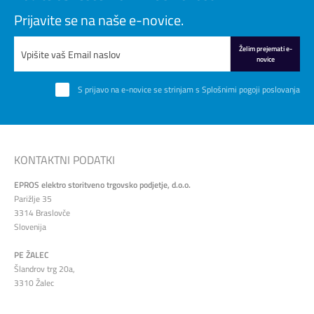
Prijavite se na naše e-novice.
Želim prejemati e-
novice
S prijavo na e-novice se strinjam s
Splošnimi pogoji poslovanja
KONTAKTNI PODATKI
EPROS elektro storitveno trgovsko podjetje, d.o.o.
Parižlje 35
3314 Braslovče
Slovenija
PE ŽALEC
Šlandrov trg 20a,
3310 Žalec