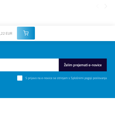
,22 EUR
Želim prejemati e-novice
S prijavo na e-novice se strinjam s
Splošnimi pogoji poslovanja