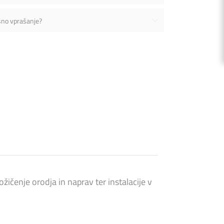
šno vprašanje?
žičenje orodja in naprav ter instalacije v