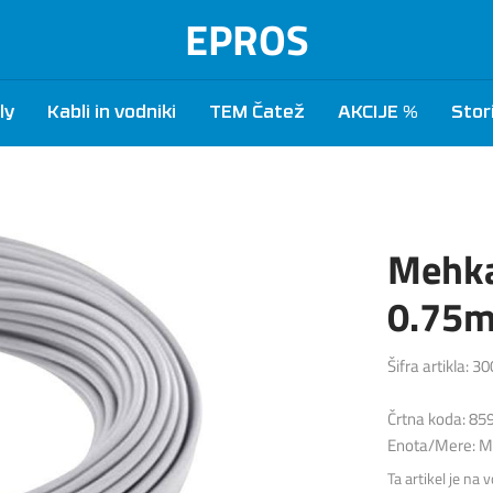
EPROS
ly
Kabli in vodniki
TEM Čatež
AKCIJE %
Stor
Mehka
0.75m
Šifra artikla: 3
Črtna koda: 8
Enota/Mere: 
Ta artikel je na 