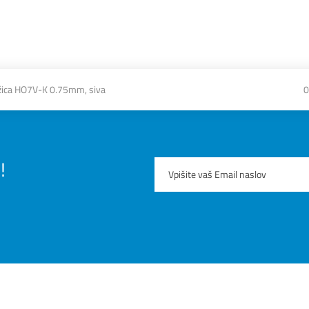
ica HO7V-K 0.75mm, siva
0
!