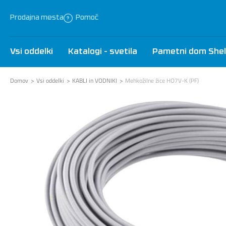
Prodajna mesta
Pomoč
Vsi oddelki
Katalogi - svetila
Pametni dom Shel
Domov
Vsi oddelki
KABLI in VODNIKI
Mehkožilne žice HO7V-K (PF)