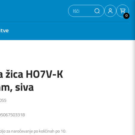
0
itve
 žica HO7V-K
m, siva
0055
595067503318
M
voljo za naročevanje po količinah po 10.