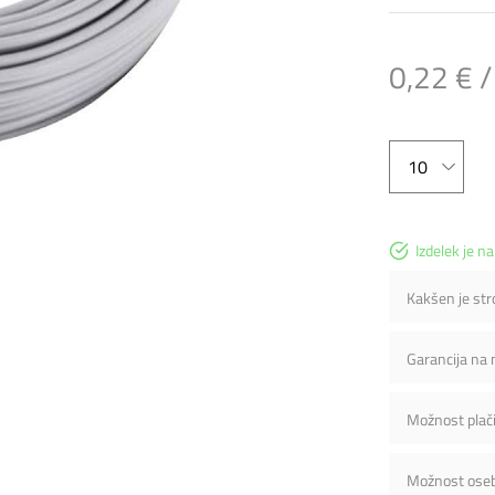
0,22 € 
Izdelek je na
Kakšen je st
Garancija na
Možnost plači
Možnost ose