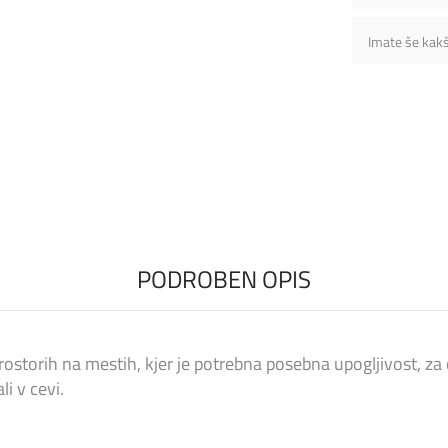
Imate še kak
PODROBEN OPIS
ostorih na mestih, kjer je potrebna posebna upogljivost, za o
i v cevi.