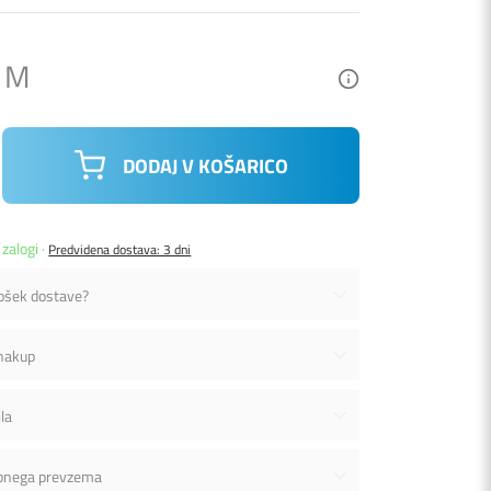
/ M
DODAJ V KOŠARICO
 zalogi ·
Predvidena dostava: 3 dni
rošek dostave?
 nakup
la
bnega prevzema