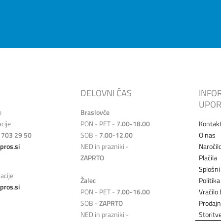
DELOVNI ČAS
INFO
UPOR
e
Braslovče
cije
PON - PET -
7.00-18.00
Kontak
 703 29 50
SOB -
7.00-12.00
O nas
pros.si
NED in prazniki -
Naročil
ZAPRTO
Plačila
Splošni
acije
Žalec
Politik
pros.si
PON - PET -
7.00-16.00
Vračilo 
SOB -
ZAPRTO
Prodaj
NED in prazniki -
Storitv