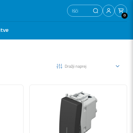
0
itve
Dražji naprej