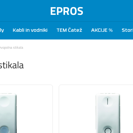
EPROS
ly
Kabli in vodniki
TEM Čatež
AKCIJE %
Stor
vopolna stikala
tikala