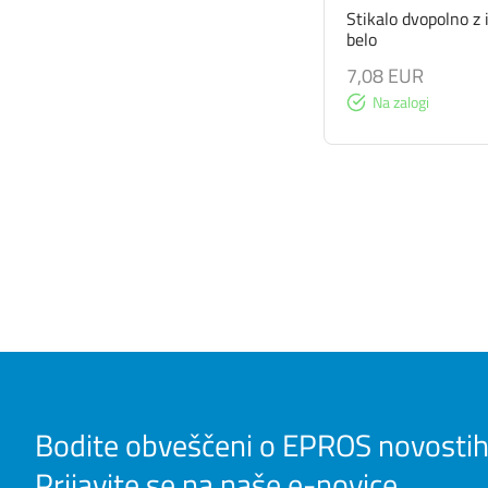
Stikalo dvopolno 
belo
7,08 EUR
Na zalogi
Bodite obveščeni o EPROS novostih
Prijavite se na naše e-novice.