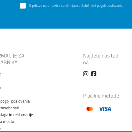
S prijavo na e-novice se strinjam s
Splošnimi pogoji poslovanja
RMACIJE ZA
Najdete nas tudi
ABNIKA
na
t
o
Plačilne metode
 pogoji poslovanja
a zasebnosti
blaga in reklamacije
na mesta
e