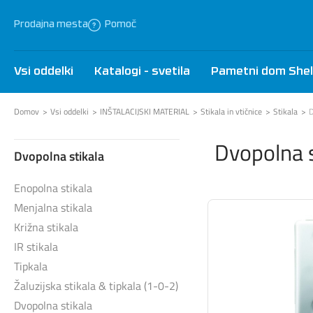
Prodajna mesta
Pomoč
Vsi oddelki
Katalogi - svetila
Pametni dom Shel
Domov
Vsi oddelki
INŠTALACIJSKI MATERIAL
Stikala in vtičnice
Stikala
D
Dvopolna s
Dvopolna stikala
Enopolna stikala
Menjalna stikala
Križna stikala
IR stikala
Tipkala
Žaluzijska stikala & tipkala (1-0-2)
Dvopolna stikala