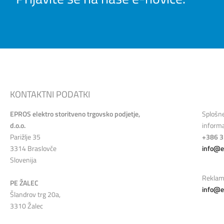
KONTAKTNI PODATKI
EPROS elektro storitveno trgovsko podjetje,
Splošn
d.o.o.
informa
Parižlje 35
+386 3
3314 Braslovče
info@e
Slovenija
Reklam
PE ŽALEC
info@e
Šlandrov trg 20a,
3310 Žalec