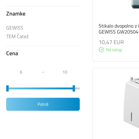
Znamke
Stikalo dvopolno z
GEWISS
GEWISS GW20504
TEM Čatež
10,47 EUR
Na zalogi
Cena
-
Potrdi