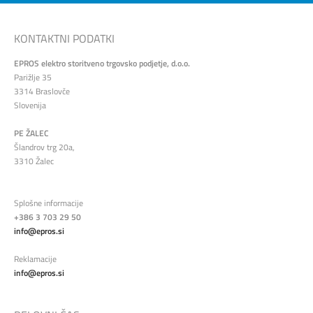
KONTAKTNI PODATKI
EPROS elektro storitveno trgovsko podjetje, d.o.o.
Parižlje 35
3314 Braslovče
Slovenija
PE ŽALEC
Šlandrov trg 20a,
3310 Žalec
Splošne informacije
+386 3 703 29 50
info@epros.si
Reklamacije
info@epros.si