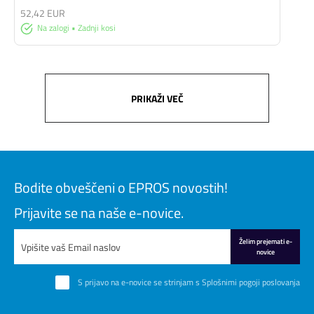
52,42 EUR
Na zalogi • Zadnji kosi
PRIKAŽI VEČ
Bodite obveščeni o EPROS novostih!
Prijavite se na naše e-novice.
Želim prejemati e-
novice
S prijavo na e-novice se strinjam s
Splošnimi pogoji poslovanja