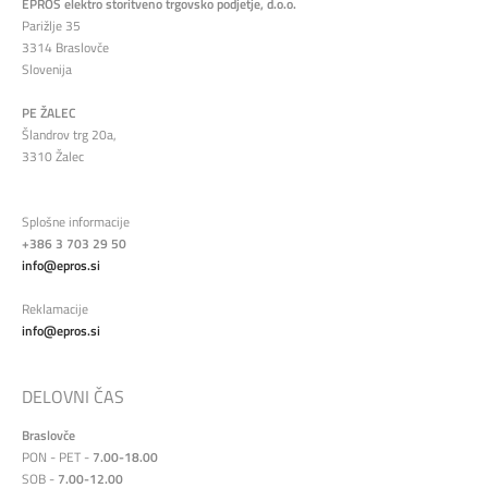
EPROS elektro storitveno trgovsko podjetje, d.o.o.
Parižlje 35
3314 Braslovče
Slovenija
PE ŽALEC
Šlandrov trg 20a,
3310 Žalec
Splošne informacije
+386 3 703 29 50
info@epros.si
Reklamacije
info@epros.si
DELOVNI ČAS
Braslovče
PON - PET -
7.00-18.00
SOB -
7.00-12.00