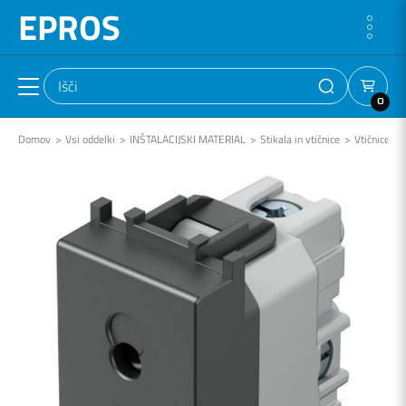
EPROS
0
Domov
Vsi oddelki
INŠTALACIJSKI MATERIAL
Stikala in vtičnice
Vtičnice