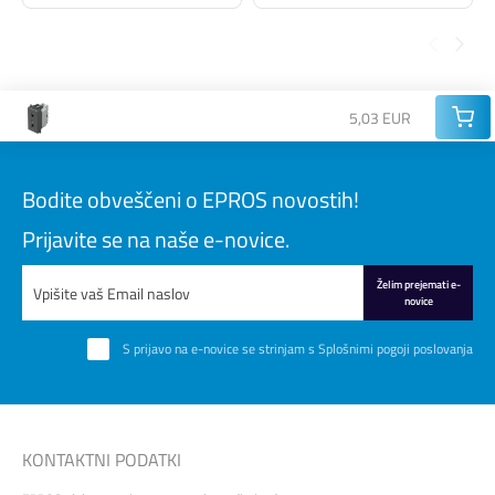
5,03 EUR
Bodite obveščeni o EPROS novostih!
Prijavite se na naše e-novice.
Želim prejemati e-
novice
S prijavo na e-novice se strinjam s
Splošnimi pogoji poslovanja
KONTAKTNI PODATKI