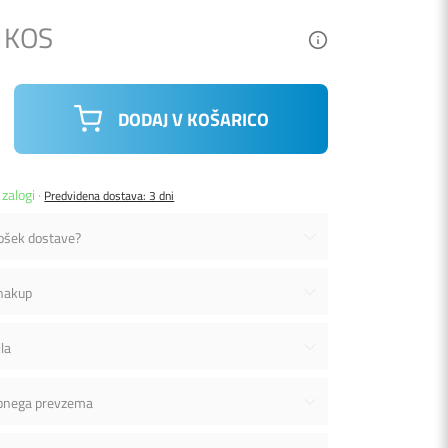
/ KOS
DODAJ V KOŠARICO
 zalogi ·
Predvidena dostava: 3 dni
rošek dostave?
 nakup
la
bnega prevzema