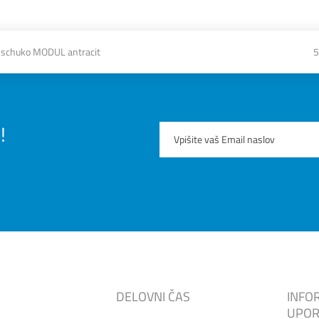
a schuko MODUL antracit
5
!
DELOVNI ČAS
INFO
UPOR