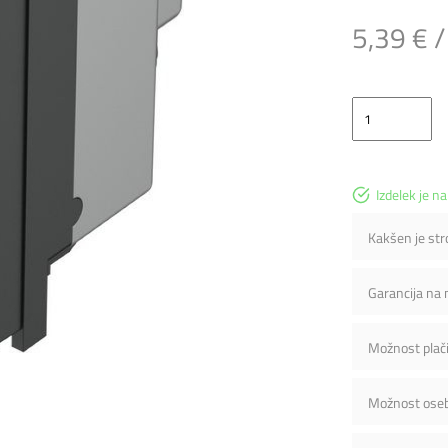
5,39 € 
Izdelek je na
Kakšen je st
Garancija na
Možnost plači
Možnost ose