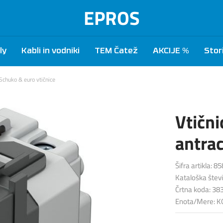
EPROS
ly
Kabli in vodniki
TEM Čatež
AKCIJE %
Stor
Schuko & euro vtičnice
Vtičn
antrac
Šifra artikla: 85
Kataloška štev
Črtna koda: 3
Enota/Mere: K