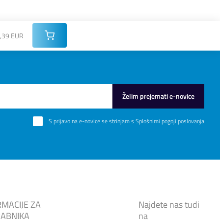
,39 EUR
Želim prejemati e-novice
S prijavo na e-novice se strinjam s
Splošnimi pogoji poslovanja
RMACIJE ZA
Najdete nas tudi
ABNIKA
na