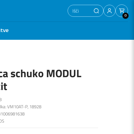
0
itve
ica schuko MODUL
it
8
ilka: VM10AT-P, 18928
831006981638
OS